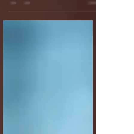
qué señales pueden indicar un problema
que requiere valoración médica.