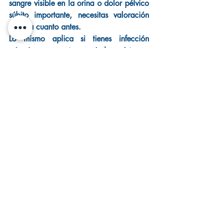
sangre visible en la orina o dolor pélvico 
súbito importante, necesitas valoración 
médica cuanto antes.
Lo mismo aplica si tienes infección 
urinaria recurrente o si los síntomas 
aparecieron de forma brusca y te hacen 
sentir muy mal. A veces una prostatitis 
aguda puede empeorar rápido, y en esos 
casos el manejo temprano ayuda a evitar 
complicaciones.
Qué puedes hacer 
mientras buscas 
atención
Aunque el tratamiento formal debe 
indicarlo un especialista, hay medidas 
sencillas que pueden ayudarte a no 