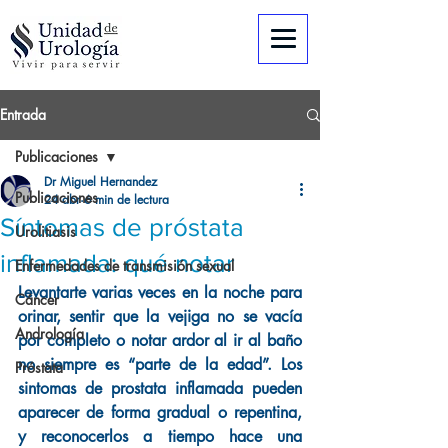
Entrada
Publicaciones
Dr Miguel Hernandez
Publicaciones
24 abr
6 min de lectura
Síntomas de próstata
Urolitiasis
inflamada: qué notar
Enfermedades de transmisión sexual
Levantarte varias veces en la noche para 
Cáncer
orinar, sentir que la vejiga no se vacía 
Andrología
por completo o notar ardor al ir al baño 
no siempre es “parte de la edad”. Los 
Próstata
sintomas de prostata inflamada pueden 
aparecer de forma gradual o repentina, 
y reconocerlos a tiempo hace una 