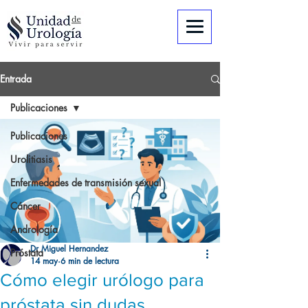
Entrada
Publicaciones
Publicaciones
Urolitiasis
Enfermedades de transmisión sexual
Cáncer
Andrología
Dr Miguel Hernandez
Próstata
14 may
6 min de lectura
Cómo elegir urólogo para
próstata sin dudas