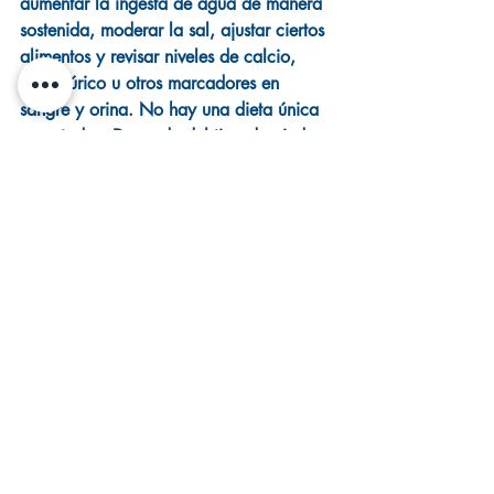
aumentar la ingesta de agua de manera 
sostenida, moderar la sal, ajustar ciertos 
alimentos y revisar niveles de calcio, 
ácido úrico u otros marcadores en 
sangre y orina. No hay una dieta única 
para todos. Depende del tipo de piedra 
y del perfil clínico de cada persona.
Ese enfoque personalizado evita 
consejos genéricos que a veces 
confunden más de lo que ayudan. Por 
ejemplo, no todos los pacientes con 
cálculos deben eliminar por completo el 
calcio de la dieta. De hecho, hacerlo 
sin indicación puede ser 
contraproducente.
Cómo aliviar cólico 