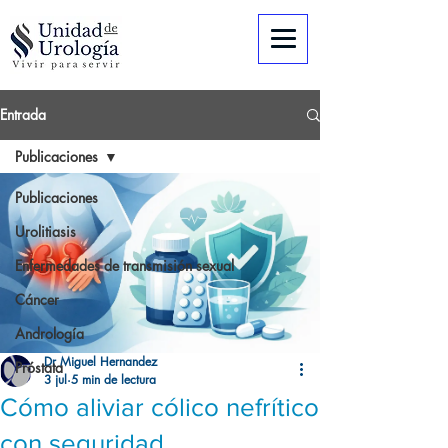
Entrada
Publicaciones
Publicaciones
Urolitiasis
Enfermedades de transmisión sexual
Cáncer
Andrología
Dr Miguel Hernandez
Próstata
3 jul
5 min de lectura
Cómo aliviar cólico nefrítico
con seguridad