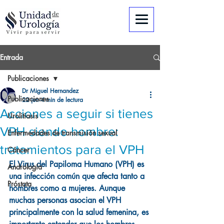
Entrada
Publicaciones
Dr Miguel Hernandez
Publicaciones
22 jun
4 min de lectura
Acciones a seguir si tienes
Urolitiasis
VPH siendo hombre:
Enfermedades de transmisión sexual
tratamientos para el VPH
Cáncer
El Virus del Papiloma Humano (VPH) es 
Andrología
una infección común que afecta tanto a 
Próstata
hombres como a mujeres. Aunque 
muchas personas asocian el VPH 
principalmente con la salud femenina, es 